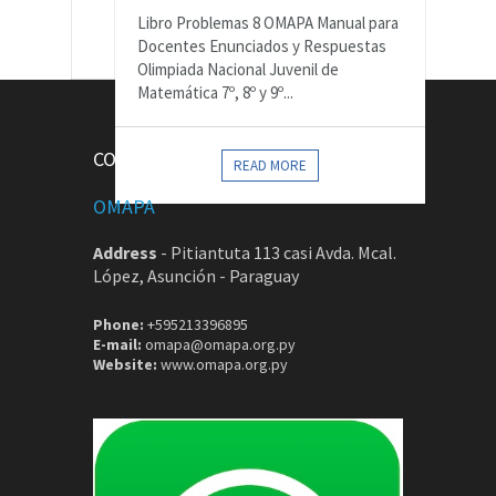
Libro Problemas 8 OMAPA Manual para
Docentes Enunciados y Respuestas
Olimpiada Nacional Juvenil de
Matemática 7º, 8º y 9º...
CONTACTOS
READ MORE
OMAPA
Address
-
Pitiantuta 113 casi Avda. Mcal.
López, Asunción - Paraguay
Phone:
+595213396895
E-mail:
omapa@omapa.org.py
Website:
www.omapa.org.py