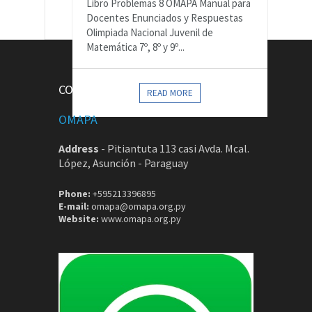
Libro Problemas 8 OMAPA Manual para
Docentes Enunciados y Respuestas
Olimpiada Nacional Juvenil de
Matemática 7º, 8º y 9º...
CONTACTOS
READ MORE
OMAPA
Address
-
Pitiantuta 113 casi Avda. Mcal.
López, Asunción - Paraguay
Phone:
+595213396895
E-mail:
omapa@omapa.org.py
Website:
www.omapa.org.py