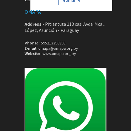
READ MORE
OMAPA
Address
-
Pitiantuta 113 casi Avda. Mcal.
López, Asunción - Paraguay
Phone:
+595213396895
E-mail:
omapa@omapa.org.py
Website:
www.omapa.org.py