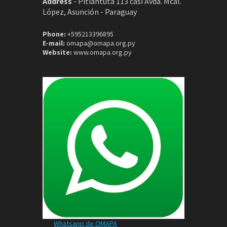
Address
-
Pitiantuta 113 casi Avda. Mcal.
López, Asunción - Paraguay
Phone:
+595213396895
E-mail:
omapa@omapa.org.py
Website:
www.omapa.org.py
Whatsapp de OMAPA