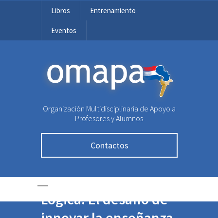
Libros
Entrenamiento
Eventos
OMAPA
Organización Multidisciplinaria de Apoyo a
Profesores y Alumnos
Contactos
14 de enero: Día de la
Lógica. El desafío de
innovar la enseñanza