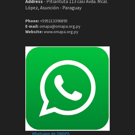
Address
-
Pitiantuta 113 casi Avda. Mcal.
López, Asunción - Paraguay
Phone:
+595213396895
E-mail:
omapa@omapa.org.py
Website:
www.omapa.org.py
Whatsapp de OMAPA