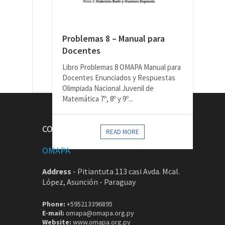
Problemas 8 – Manual para
Docentes
Libro Problemas 8 OMAPA Manual para
Docentes Enunciados y Respuestas
Olimpiada Nacional Juvenil de
Matemática 7º, 8º y 9º...
CONTACTOS
READ MORE
OMAPA
Address
-
Pitiantuta 113 casi Avda. Mcal.
López, Asunción - Paraguay
Phone:
+595213396895
E-mail:
omapa@omapa.org.py
Website:
www.omapa.org.py