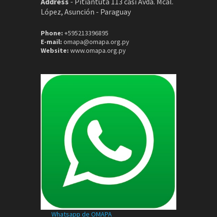
Address
-
Pitiantuta 113 casi Avda. Mcal.
López, Asunción - Paraguay
Phone:
+595213396895
E-mail:
omapa@omapa.org.py
Website:
www.omapa.org.py
Whatsapp de OMAPA