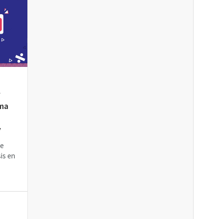
y
ima
y
de
sis en