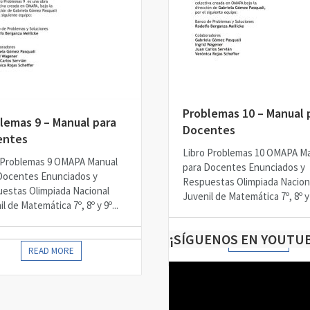
Problemas 10 – Manual 
lemas 9 – Manual para
Docentes
entes
Libro Problemas 10 OMAPA M
 Problemas 9 OMAPA Manual
para Docentes Enunciados y
Docentes Enunciados y
Respuestas Olimpiada Nacion
estas Olimpiada Nacional
Juvenil de Matemática 7º, 8º y 9
l de Matemática 7º, 8º y 9º...
¡SÍGUENOS EN YOUTU
READ MORE
READ MORE