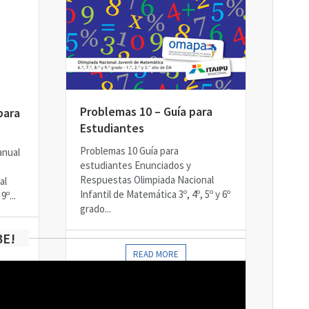
Problemas 10 – Guía para
para
Estudiantes
Problemas 10 Guía para
anual
estudiantes Enunciados y
Respuestas Olimpiada Nacional
al
Infantil de Matemática 3º, 4º, 5º y 6º
º...
grado...
BE!
READ MORE