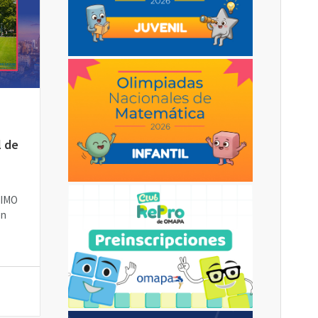
l de
(IMO
en