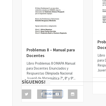
Prob
Doc
Problemas 8 – Manual para
Docentes
Libro
para 
Libro Problemas 8 OMAPA Manual
Respu
para Docentes Enunciados y
Juveni
Respuestas Olimpiada Nacional
Juvenil de Matemática 7º, 8º y 9º...
SÍGUENOS!
READ MORE