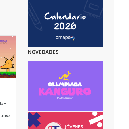
NOVEDADES
du –
guinos