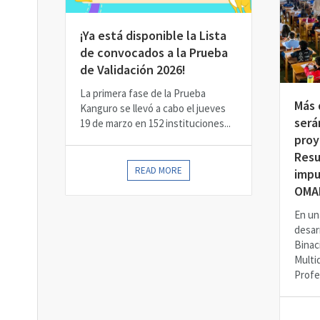
¡Ya está disponible la Lista
de convocados a la Prueba
de Validación 2026!
La primera fase de la Prueba
Más 
Kanguro se llevó a cabo el jueves
será
19 de marzo en 152 instituciones...
proy
Resu
READ MORE
impu
OMA
En un
desarr
Binac
Multid
Profe