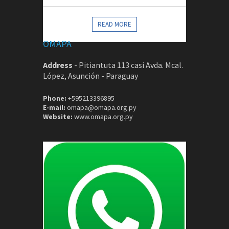
CONTACTOS
READ MORE
OMAPA
Address
-
Pitiantuta 113 casi Avda. Mcal.
López, Asunción - Paraguay
Phone:
+595213396895
E-mail:
omapa@omapa.org.py
Website:
www.omapa.org.py