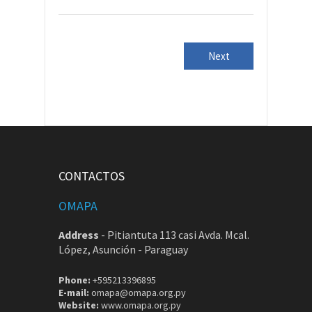
Next
CONTACTOS
OMAPA
Address
-
Pitiantuta 113 casi Avda. Mcal.
López, Asunción - Paraguay
Phone:
+595213396895
E-mail:
omapa@omapa.org.py
Website:
www.omapa.org.py