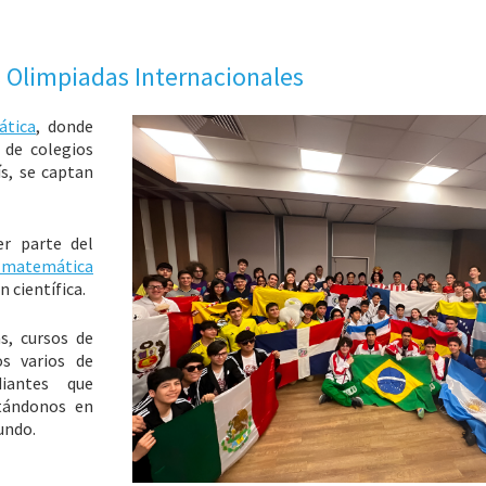
 Olimpiadas Internacionales
ática
, donde
 de colegios
ís, se captan
er parte del
n matemática
n científica.
s, cursos de
s varios de
diantes que
ntándonos en
undo.