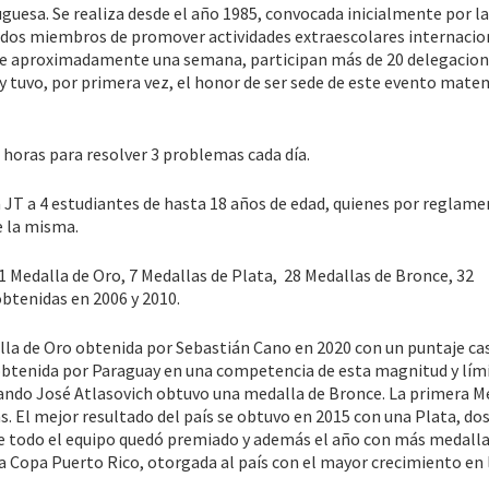
guesa. Se realiza desde el año 1985, convocada inicialmente por la
ados miembros de promover actividades extraescolares internacio
nte aproximadamente una semana, participan más de 20 delegacion
y tuvo, por primera vez, el honor de ser sede de este evento mate
 horas para resolver 3 problemas cada día.
a JT a 4 estudiantes de hasta 18 años de edad, quienes por reglame
e la misma.
 Medalla de Oro, 7 Medallas de Plata, 28 Medallas de Bronce, 32
btenidas en 2006 y 2010.
alla de Oro obtenida por Sebastián Cano en 2020 con un puntaje ca
 obtenida por Paraguay en una competencia de esta magnitud y lím
uando José Atlasovich obtuvo una medalla de Bronce. La primera M
s. El mejor resultado del país se obtuvo en 2015 con una Plata, do
ue todo el equipo quedó premiado y además el año con más medalla
la Copa Puerto Rico, otorgada al país con el mayor crecimiento en 