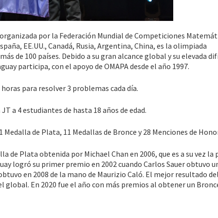
organizada por la Federación Mundial de Competiciones Matemáti
paña, EE.UU., Canadá, Rusia, Argentina, China, es la olimpiada
 de 100 países. Debido a su gran alcance global y su elevada dif
guay participa, con el apoyo de OMAPA desde el año 1997.
 horas para resolver 3 problemas cada día.
 JT a 4 estudiantes de hasta 18 años de edad.
1 Medalla de Plata, 11 Medallas de Bronce y
28
Menciones de Honor
alla de Plata obtenida por Michael Chan en 2006, que es a su vez la
guay logró su primer premio en 2002 cuando Carlos Sauer obtuvo u
btuvo en 2008 de la mano de Maurizio Caló. El mejor resultado del
el global. En 2020 fue el año con más premios al obtener un Bronce