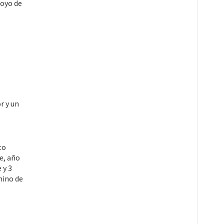
poyo de
r y un
to
e, año
 y 3
nino de