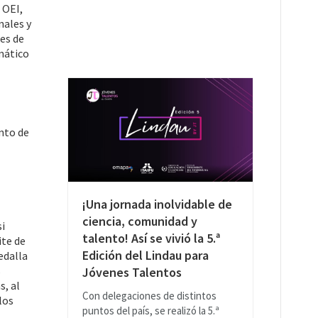
 OEI,
nales y
es de
mático
nto de
¡Una jornada inolvidable de
ciencia, comunidad y
si
talento! Así se vivió la 5.ª
ite de
Edición del Lindau para
edalla
s
Jóvenes Talentos
s, al
Con delegaciones de distintos
los
puntos del país, se realizó la 5.ª