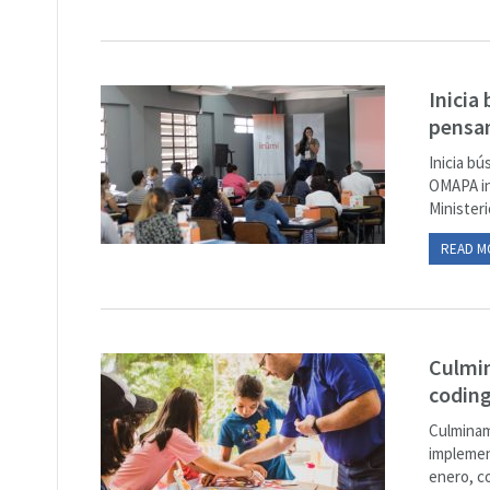
Inicia
pensa
Inicia b
OMAPA in
Ministeri
READ M
Culmin
coding
Culminam
implement
enero, c