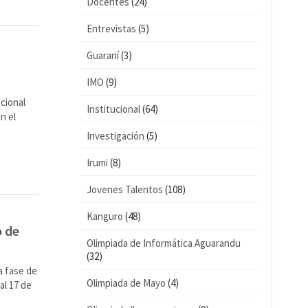
Docentes
(24)
Entrevistas
(5)
Guaraní
(3)
IMO
(9)
cional
Institucional
(64)
n el
Investigación
(5)
Irumi
(8)
Jovenes Talentos
(108)
Kanguro
(48)
o de
Olimpiada de Informática Aguarandu
(32)
a fase de
Olimpiada de Mayo
(4)
al 17 de