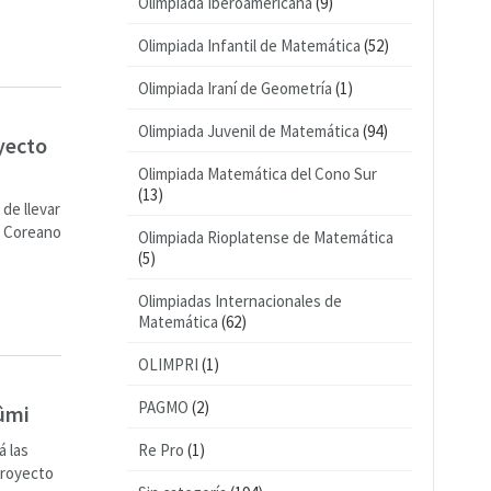
Olimpiada Iberoamericana
(9)
Olimpiada Infantil de Matemática
(52)
Olimpiada Iraní de Geometría
(1)
Olimpiada Juvenil de Matemática
(94)
yecto
Olimpiada Matemática del Cono Sur
(13)
de llevar
o Coreano
Olimpiada Rioplatense de Matemática
(5)
Olimpiadas Internacionales de
Matemática
(62)
OLIMPRI
(1)
PAGMO
(2)
rûmi
á las
Re Pro
(1)
proyecto