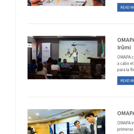
READ M
OMAPA 
Irûmi
OMAPA co
a cabo e
para la R
READ M
OMAPA 
OMAPA in
primeras 