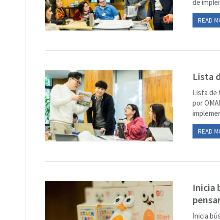
de implem
READ M
Lista 
Lista de
por OMAP
implemen
READ M
Inicia
pensa
Inicia b