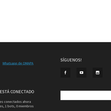
SÍGUENOS!
Whatsapp de OMAPA
Buscar:
 ESTÁ CONECTADO
ntes conectados ahora
tes,
1 bots,
0 miembros