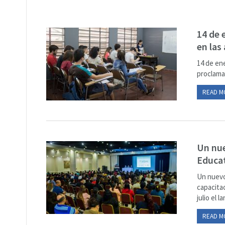
14 de 
en las
14 de ene
proclamac
READ M
Un nue
Educat
Un nuevo
capacita
julio el 
READ M