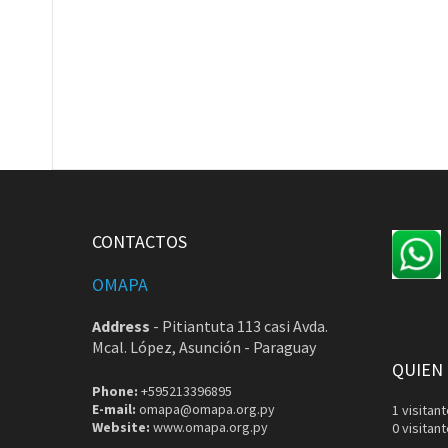
CONTACTOS
OMAPA
Address
-
Pitiantuta 113 casi Avda.
Mcal. López, Asunción - Paraguay
QUIEN
Phone:
+595213396895
E-mail:
omapa@omapa.org.py
1 visita
Website:
www.omapa.org.py
0 visitan