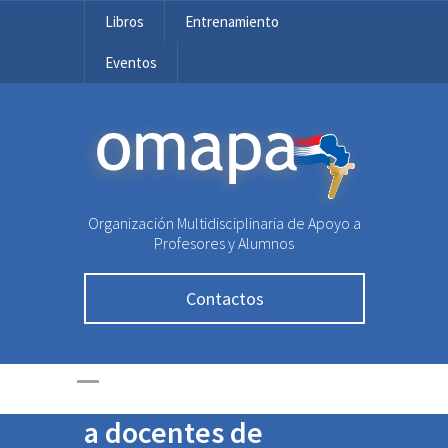
Libros
Entrenamiento
Eventos
OMAPA
Organización Multidisciplinaria de Apoyo a
Un nuevo comienzo:
Profesores y Alumnos
Lanzamiento del
Contactos
Programa Piloto de
Coding Education –
Irũmi y capacitación
a docentes de