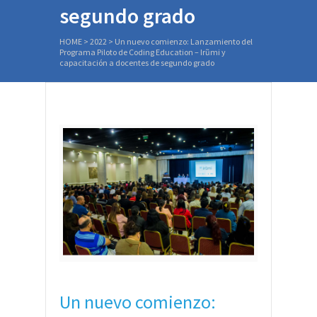
segundo grado
HOME
>
2022
>
Un nuevo comienzo: Lanzamiento del
Programa Piloto de Coding Education – Irũmi y
capacitación a docentes de segundo grado
Un nuevo comienzo: