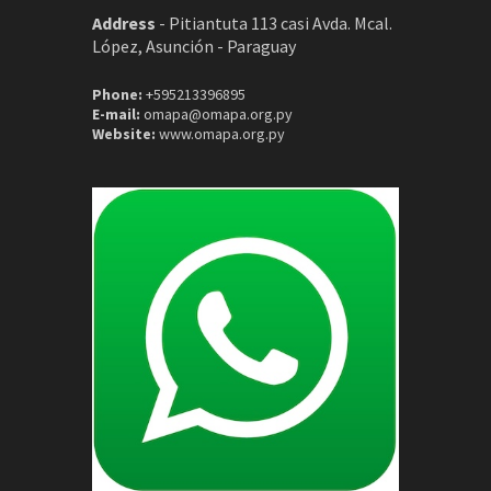
Address
-
Pitiantuta 113 casi Avda. Mcal.
López, Asunción - Paraguay
Phone:
+595213396895
E-mail:
omapa@omapa.org.py
Website:
www.omapa.org.py