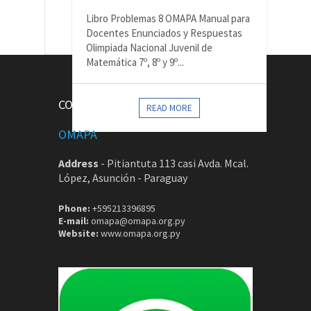
Libro Problemas 8 OMAPA Manual para
Docentes Enunciados y Respuestas
Olimpiada Nacional Juvenil de
Matemática 7º, 8º y 9º...
CONTACTOS
READ MORE
OMAPA
Address
-
Pitiantuta 113 casi Avda. Mcal.
López, Asunción - Paraguay
Phone:
+595213396895
E-mail:
omapa@omapa.org.py
Website:
www.omapa.org.py