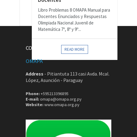
Libro Problemas 8 OMAPA Manual para
Docentes Enunciados y Respuestas
Olimpiada Nacional Juvenil de
Matemática 7º, 8º y 9º...
CONTACTOS
READ MORE
OMAPA
Address
-
Pitiantuta 113 casi Avda. Mcal.
López, Asunción - Paraguay
Phone:
+595213396895
E-mail:
omapa@omapa.org.py
Website:
www.omapa.org.py