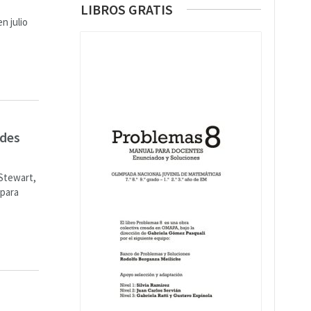
LIBROS GRATIS
n julio
ades
 Stewart,
 para