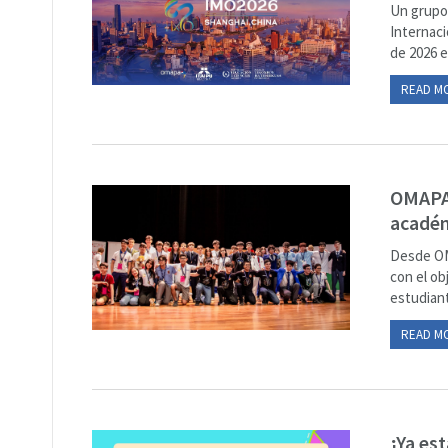
Un grupo 
Internaci
de 2026 e
READ M
OMAPA 
académ
Desde OM
con el ob
estudian
READ M
¡Ya es