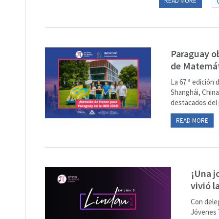
READ MORE
Paraguay ob
de Matemát
La 67.ª edición
Shanghái, China
destacados del 
READ MORE
¡Una j
vivió 
Con deleg
Jóvenes T