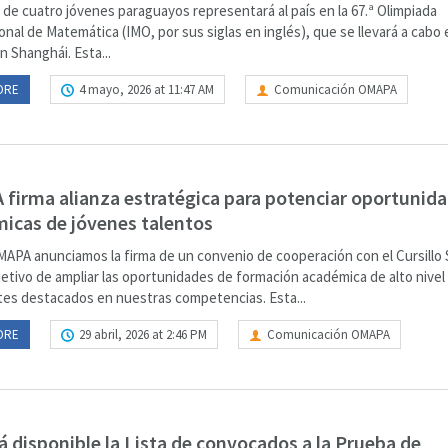
de cuatro jóvenes paraguayos representará al país en la 67.ª Olimpiada
onal de Matemática (IMO, por sus siglas en inglés), que se llevará a cabo e
n Shanghái. Esta...
ORE
4 mayo, 2026 at 11:47 AM
Comunicación OMAPA
firma alianza estratégica para potenciar oportunid
icas de jóvenes talentos
APA anunciamos la firma de un convenio de cooperación con el Cursillo
jetivo de ampliar las oportunidades de formación académica de alto nivel
tes destacados en nuestras competencias. Esta...
ORE
29 abril, 2026 at 2:46 PM
Comunicación OMAPA
tá disponible la Lista de convocados a la Prueba de