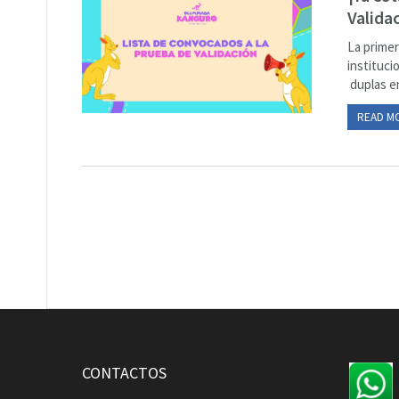
Valida
La primer
instituci
duplas e
READ M
CONTACTOS