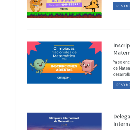
READ M
Inscri
Matem
Ya se enc
de Matemá
desarroll
READ M
Delega
Intern