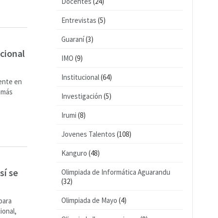
Docentes
(24)
Entrevistas
(5)
Guaraní
(3)
cional
IMO
(9)
Institucional
(64)
mente en
s más
Investigación
(5)
Irumi
(8)
Jovenes Talentos
(108)
Kanguro
(48)
sí se
Olimpiada de Informática Aguarandu
(32)
Olimpiada de Mayo
(4)
para
ional,