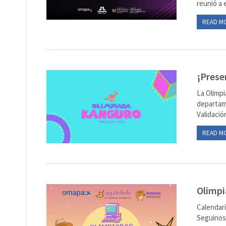
reunió a 
READ M
¡Prese
La Olimpi
departame
Validació
READ M
Olimpi
Calendari
Seguinos