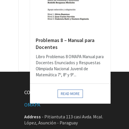
Problemas 8 – Manual para
Docentes
Libro Problemas 8 OMAPA Manual para
Docentes Enunciados y Respuestas
Olimpiada Nacional Juvenil de
Matemática 7º, 8º y 9º...
CONTACTOS
READ MORE
OMAPA
Address
-
Pitiantuta 113 casi Avda. Mcal.
López, Asunción - Paraguay