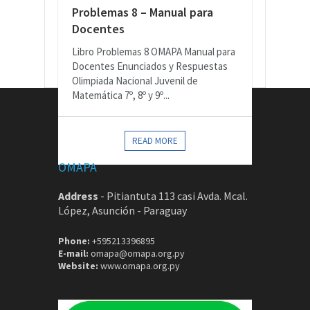
Problemas 8 – Manual para
Docentes
Libro Problemas 8 OMAPA Manual para
Docentes Enunciados y Respuestas
Olimpiada Nacional Juvenil de
Matemática 7º, 8º y 9º...
CONTACTOS
READ MORE
OMAPA
Address
-
Pitiantuta 113 casi Avda. Mcal.
López, Asunción - Paraguay
Phone:
+595213396895
E-mail:
omapa@omapa.org.py
Website:
www.omapa.org.py