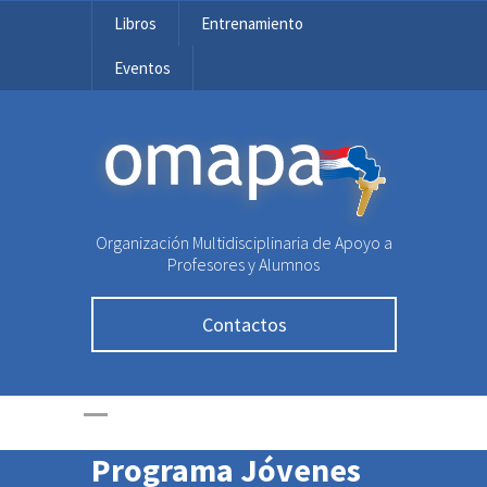
Libros
Entrenamiento
Eventos
OMAPA
Organización Multidisciplinaria de Apoyo a
OMAPA y Aikumby
Profesores y Alumnos
organizan Jornada
Contactos
de Orientación
Vocacional para
estudiantes del
Programa Jóvenes