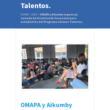
Talentos.
HOME
>
2023
>
OMAPA y Aikumby organizan
Jornada de Orientación Vocacional para
estudiantes del Programa Jóvenes Talentos.
OMAPA y Aikumby