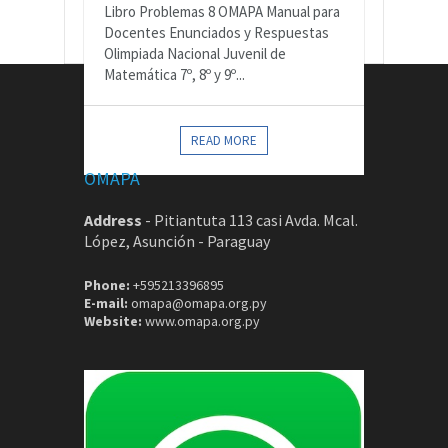
Libro Problemas 8 OMAPA Manual para
Docentes Enunciados y Respuestas
Olimpiada Nacional Juvenil de
Matemática 7º, 8º y 9º...
CONTACTOS
READ MORE
OMAPA
Address
-
Pitiantuta 113 casi Avda. Mcal.
López, Asunción - Paraguay
Phone:
+595213396895
E-mail:
omapa@omapa.org.py
Website:
www.omapa.org.py