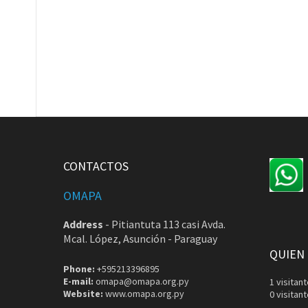
CONTACTOS
OMAPA
Address
-
Pitiantuta 113 casi Avda.
Mcal. López, Asunción - Paraguay
QUIEN
Phone:
+595213396895
E-mail:
omapa@omapa.org.py
1 visita
Website:
www.omapa.org.py
0 visitan