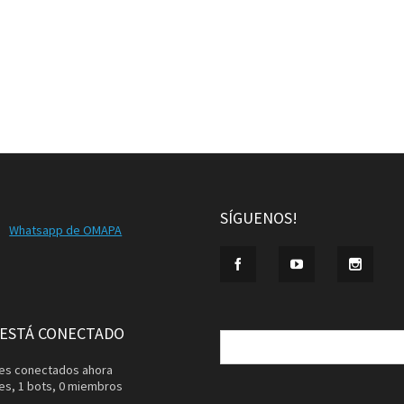
SÍGUENOS!
Whatsapp de OMAPA
Buscar:
 ESTÁ CONECTADO
ntes conectados ahora
tes,
1 bots,
0 miembros