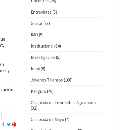
Docentes
(24)
Entrevistas
(5)
Guaraní
(3)
IMO
(9)
que
rt
,
Institucional
(64)
Investigación
(5)
en
Irumi
(8)
nes y
Jovenes Talentos
(108)
ucación
Kanguro
(48)
Olimpiada de Informática Aguarandu
(32)
Olimpiada de Mayo
(4)