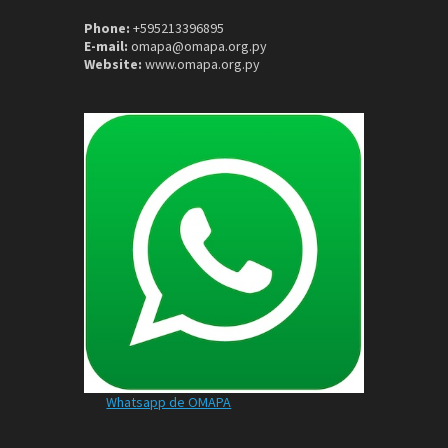
Phone:
+595213396895
E-mail:
omapa@omapa.org.py
Website:
www.omapa.org.py
Whatsapp de OMAPA