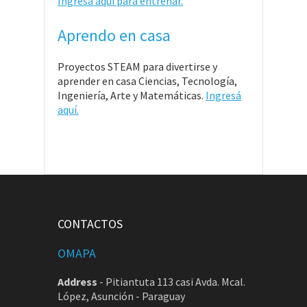
Ingresá aquí para entrenar.
Aprendo en casa
Proyectos STEAM para divertirse y
aprender en casa Ciencias, Tecnología,
Ingeniería, Arte y Matemáticas.
Ingresá
aquí.
CONTACTOS
OMAPA
Address
-
Pitiantuta 113 casi Avda. Mcal.
López, Asunción - Paraguay