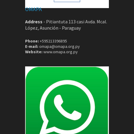
OMAPA
Address
-
Pitiantuta 113 casi Avda. Mcal.
López, Asunción - Paraguay
Phone:
+595213396895
E-mail:
omapa@omapa.org.py
Website:
www.omapa.org.py