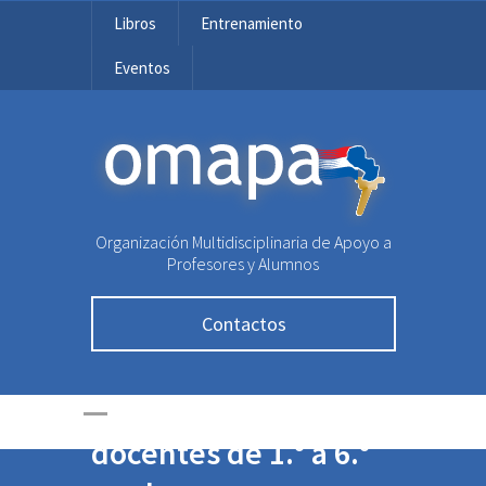
Libros
Entrenamiento
Eventos
OMAPA
Características
recomendables para
Organización Multidisciplinaria de Apoyo a
Profesores y Alumnos
propuestas de
actualización en
Contactos
Educación
Matemática para
docentes de 1.° a 6.°