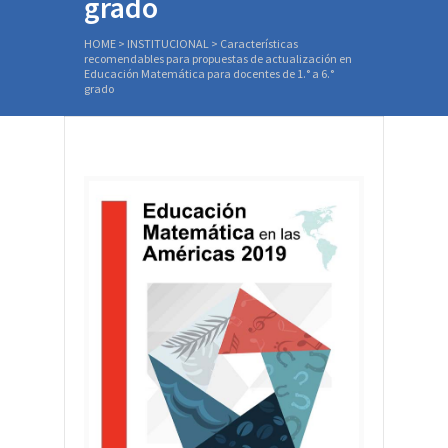
grado
HOME
>
INSTITUCIONAL
>
Características
recomendables para propuestas de actualización en
Educación Matemática para docentes de 1.° a 6.°
grado