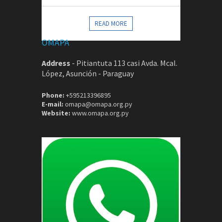
CONTACTOS
READ MORE
OMAPA
Address
-
Pitiantuta 113 casi Avda. Mcal.
López, Asunción - Paraguay
Phone:
+595213396895
E-mail:
omapa@omapa.org.py
Website:
www.omapa.org.py