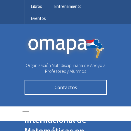
Libros
Entrenamiento
Eventos
OMAPA
Organización Multidisciplinaria de Apoyo a
Profesores y Alumnos
Jóvenes paraguayos
Contactos
competirán en la
Olimpiada
Internacional de
Matemáticas en