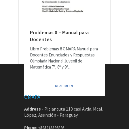
Problemas 8 – Manual para
Docentes
Libro Problemas 8 OMAPA Manual para
Docentes Enunciados y Respuestas
Olimpiada Nacional Juvenil de
Matemática 7º, 8º y 9º...
CONTACTOS
READ MORE
OMAPA
Address
-
Pitiantuta 113 casi Avda. Mcal.
López, Asunción - Paraguay
Phone:
+595213396895