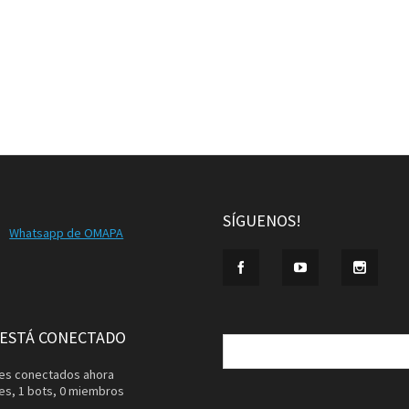
SÍGUENOS!
Whatsapp de OMAPA
Buscar:
 ESTÁ CONECTADO
ntes conectados ahora
tes,
1 bots,
0 miembros