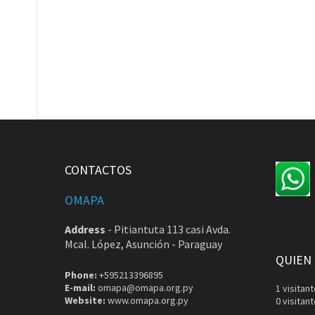
CONTACTOS
OMAPA
Address
-
Pitiantuta 113 casi Avda.
Mcal. López, Asunción - Paraguay
QUIEN
Phone:
+595213396895
E-mail:
omapa@omapa.org.py
1 visita
Website:
www.omapa.org.py
0 visitan