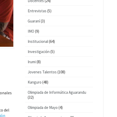
Docentes
(24)
Entrevistas
(5)
Guaraní
(3)
IMO
(9)
Institucional
(64)
Investigación
(5)
Irumi
(8)
Jovenes Talentos
(108)
Kanguro
(48)
Olimpiada de Informática Aguarandu
ionales
(32)
Olimpiada de Mayo
(4)
co del
ión