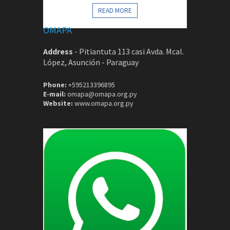
CONTACTOS
READ MORE
OMAPA
Address
-
Pitiantuta 113 casi Avda. Mcal.
López, Asunción - Paraguay
Phone:
+595213396895
E-mail:
omapa@omapa.org.py
Website:
www.omapa.org.py