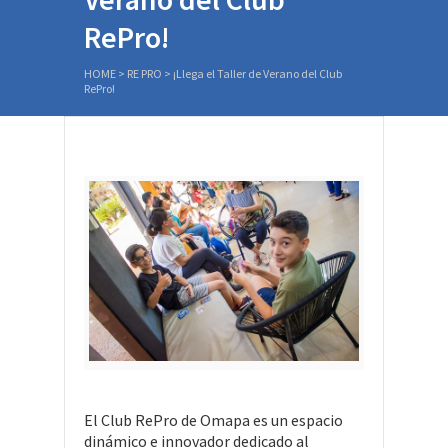
RePro!
HOME
>
RE PRO
>
¡Llega el Taller de Verano del Club
RePro!
El Club RePro de Omapa es un espacio
dinámico e innovador dedicado al