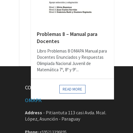
Problemas 8 – Manual para
Docentes
Libro Problemas 8 OMAPA Manual para
Docentes Enunciados y Respuestas
Olimpiada Nacional Juvenil de
Matemática 7º, 8º y 9º...
CONTACTOS
READ MORE
OMAPA
Address
-
Pitiantuta 113 casi Avda. Mcal.
López, Asunción - Paraguay
Phone:
+595213396895