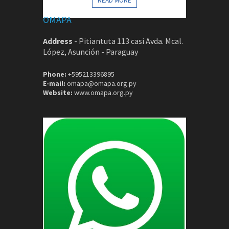
READ MORE
OMAPA
Address
-
Pitiantuta 113 casi Avda. Mcal.
López, Asunción - Paraguay
Phone:
+595213396895
E-mail:
omapa@omapa.org.py
Website:
www.omapa.org.py