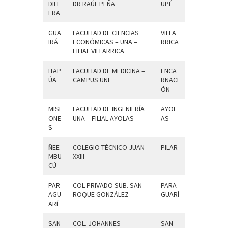
DILL
DR RAÚL PEÑA
UPÉ
ERA
GUA
FACULTAD DE CIENCIAS
VILLA
IRÁ
ECONÓMICAS – UNA –
RRICA
FILIAL VILLARRICA
ITAP
FACULTAD DE MEDICINA –
ENCA
ÚA
CAMPUS UNI
RNACI
ÓN
MISI
FACULTAD DE INGENIERÍA
AYOL
ONE
UNA – FILIAL AYOLAS
AS
S
ÑEE
COLEGIO TÉCNICO JUAN
PILAR
MBU
XXIII
CÚ
PAR
COL PRIVADO SUB. SAN
PARA
AGU
ROQUE GONZÁLEZ
GUARÍ
ARÍ
SAN
COL. JOHANNES
SAN