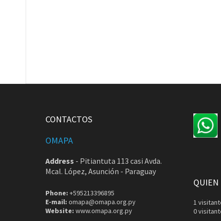
CONTACTOS
OMAPA
Address
-
Pitiantuta 113 casi Avda.
Mcal. López, Asunción - Paraguay
QUIEN
Phone:
+595213396895
E-mail:
omapa@omapa.org.py
1 visita
Website:
www.omapa.org.py
0 visitan