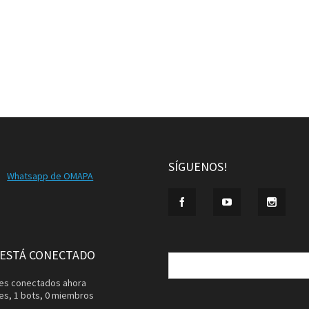
SÍGUENOS!
Whatsapp de OMAPA
Buscar:
 ESTÁ CONECTADO
ntes conectados ahora
tes,
1 bots,
0 miembros