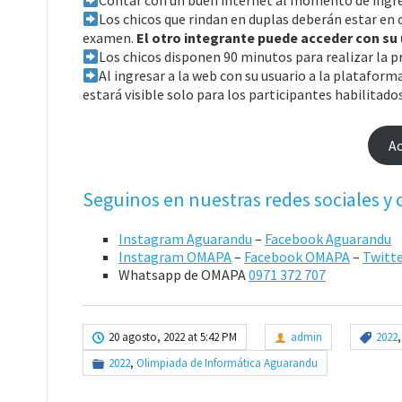
Contar con un buen internet al momento de ingres
Los chicos que rindan en duplas deberán estar en 
examen.
El otro integrante puede acceder con su 
Los chicos disponen 90 minutos para realizar la p
Al ingresar a la web con su usuario a la platafor
estará visible solo para los participantes habilitado
Ac
Seguinos en nuestras redes sociales y
Instagram Aguarandu
–
Facebook Aguarandu
Instagram OMAPA
–
Facebook OMAPA
–
Twitt
Whatsapp de OMAPA
0971 372 707
20 agosto, 2022 at 5:42 PM
admin
2022
2022
,
Olimpiada de Informática Aguarandu