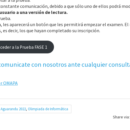
ar a la prueba.
constante comunicación, debido a que sólo uno de ellos podrá modi
usuario a una versión de lectura.
rueba.
ma, les aparecerá un botón que les permitirá empezar el examen. E
s, es decir, los que hayan completado su inscripción.
ceder a la Prueba FASE 1
 comunicate con nosotros ante cualquier consult
er OMAPA
,
Aguarandu 2022
,
Olimpiada de Informática
Share via: