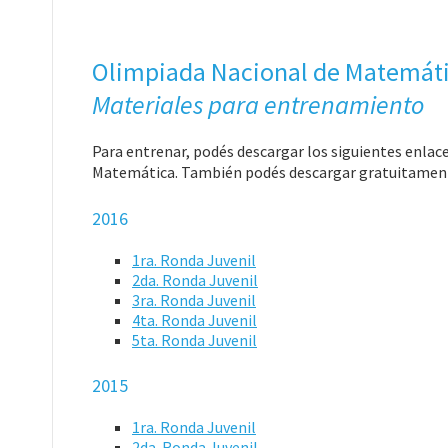
Olimpiada Nacional de Matemátic
Materiales para entrenamiento
Para entrenar, podés descargar los siguientes enlace
Matemática. También podés descargar gratuitamen
2016
1ra. Ronda Juvenil
2da. Ronda Juvenil
3ra. Ronda Juvenil
4ta. Ronda Juvenil
5ta. Ronda Juvenil
2015
1ra. Ronda Juvenil
2da. Ronda Juvenil