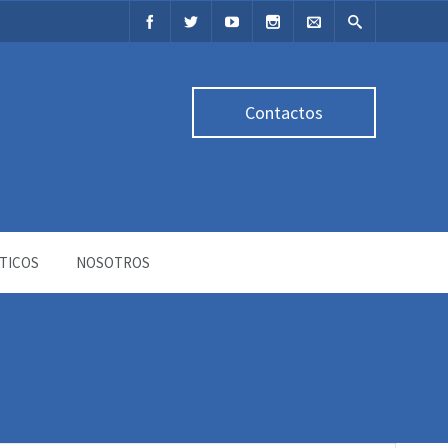
Contactos
TICOS
NOSOTROS