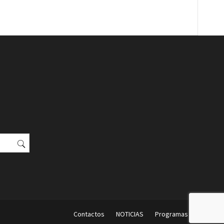
Contactos
NOTICIAS
Programas