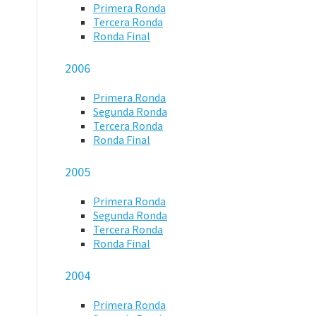
Primera Ronda
Tercera Ronda
Ronda Final
2006
Primera Ronda
Segunda Ronda
Tercera Ronda
Ronda Final
2005
Primera Ronda
Segunda Ronda
Tercera Ronda
Ronda Final
2004
Primera Ronda