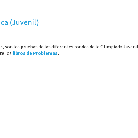
a (Juvenil)
s, son las pruebas de las diferentes rondas de la Olimpiada Juvenil
te los
libros de Problemas
.