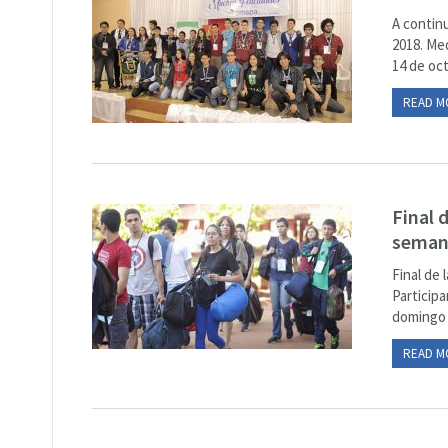
A contin
2018. Med
14 de oct
READ M
Final 
seman
Final de
Particip
domingo 
READ M