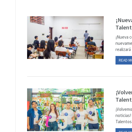
¡Nueva
Talent
¡Nueva c
nuevamen
realizará
READ M
¡Volve
Talent
¡Volvemo
noticias
Talentos.