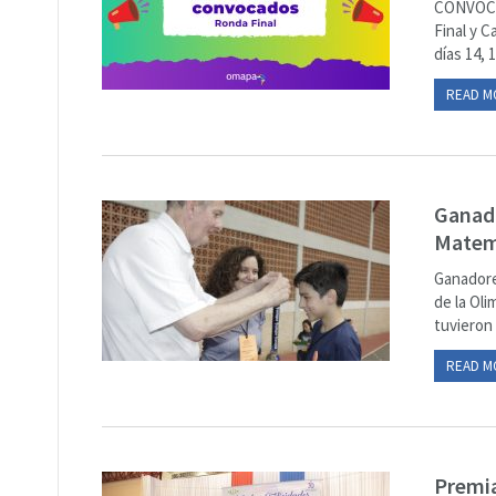
CONVOCA
Final y C
días 14, 
READ M
Ganado
Matem
Ganadores
de la Oli
tuvieron 
READ M
Premia