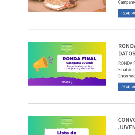
Campamen
READ M
RONDA
DATOS
RONDA F
Final de 
Encarnaci
READ M
CONVO
JUVEN