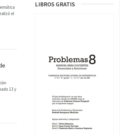
LIBROS GRATIS
temática
alizó el
de
ción
bado 13 y