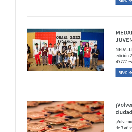
READ M
MEDAL
JUVEN
MEDALLI
edición 2
49.777 es
READ M
¡Volve
ciudad
¡Volvemo
de 3 años