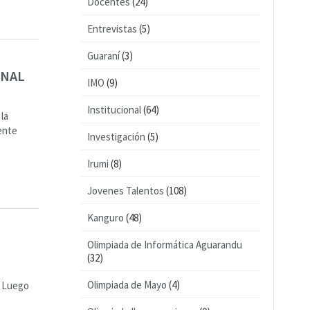
Docentes
(24)
Entrevistas
(5)
Guaraní
(3)
ONAL
IMO
(9)
Institucional
(64)
la
mente
Investigación
(5)
Irumi
(8)
Jovenes Talentos
(108)
Kanguro
(48)
a
Olimpiada de Informática Aguarandu
(32)
Olimpiada de Mayo
(4)
n Luego