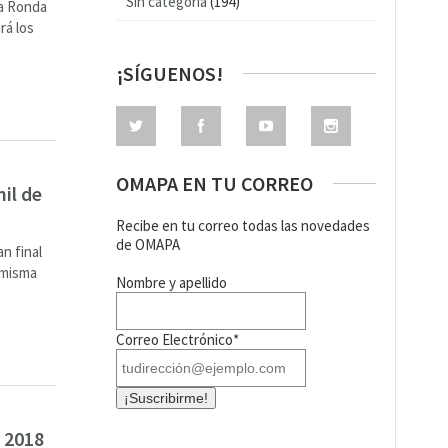
Sin categoría
(194)
a Ronda
rá los
¡SÍGUENOS!
OMAPA EN TU CORREO
il de
Recibe en tu correo todas las novedades
de OMAPA
n final
a misma
Nombre y apellido
Correo Electrónico*
 2018