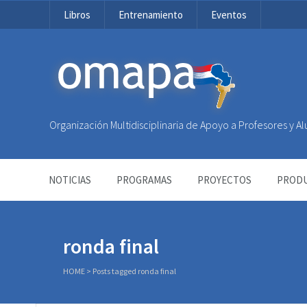
Libros
Entrenamiento
Eventos
OMAPA
Organización Multidisciplinaria de Apoyo a Profesores y 
NOTICIAS
PROGRAMAS
PROYECTOS
PRODU
ronda final
HOME
>
Posts tagged ronda final