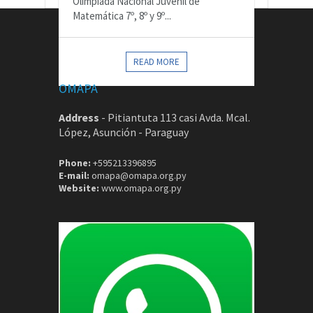
Olimpiada Nacional Juvenil de
Matemática 7º, 8º y 9º...
CONTACTOS
READ MORE
OMAPA
Address
-
Pitiantuta 113 casi Avda. Mcal.
López, Asunción - Paraguay
Phone:
+595213396895
E-mail:
omapa@omapa.org.py
Website:
www.omapa.org.py