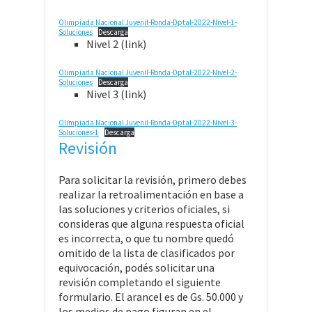
Olimpiada Nacional Juvenil-Ronda-Dptal-2022-Nivel-1-
Soluciones
Descarga
Nivel 2 (link)
Olimpiada Nacional Juvenil-Ronda-Dptal-2022-Nivel-2-
Soluciones
Descarga
Nivel 3 (link)
Olimpiada Nacional Juvenil-Ronda-Dptal-2022-Nivel-3-
Soluciones-1
Descarga
Revisión
Para solicitar la revisión, primero debes
realizar la retroalimentación en base a
las soluciones y criterios oficiales, si
consideras que alguna respuesta oficial
es incorrecta, o que tu nombre quedó
omitido de la lista de clasificados por
equivocación, podés solicitar una
revisión completando el siguiente
formulario. El arancel es de Gs. 50.000 y
los medios de pago figuran en el