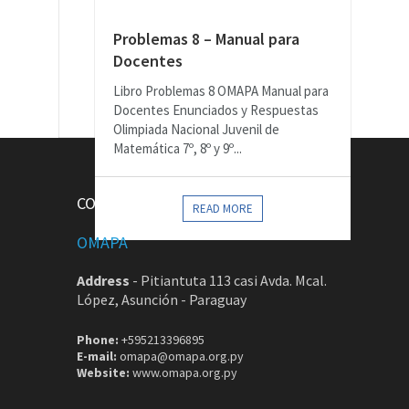
Problemas 8 – Manual para
Docentes
Libro Problemas 8 OMAPA Manual para
Docentes Enunciados y Respuestas
Olimpiada Nacional Juvenil de
Matemática 7º, 8º y 9º...
CONTACTOS
READ MORE
OMAPA
Address
-
Pitiantuta 113 casi Avda. Mcal.
López, Asunción - Paraguay
Phone:
+595213396895
E-mail:
omapa@omapa.org.py
Website:
www.omapa.org.py