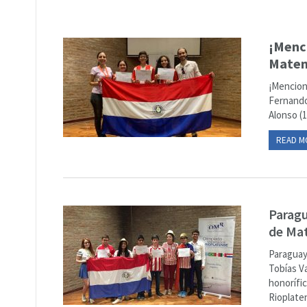
¡Menci
Matem
¡Mencion
Fernando 
Alonso (
READ M
Paragu
de Ma
Paraguay
Tobías V
honorífi
Rioplaten