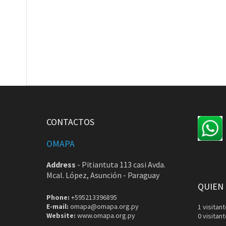
CONTACTOS
OMAPA
Address
-
Pitiantuta 113 casi Avda.
Mcal. López, Asunción - Paraguay
QUIEN
Phone:
+595213396895
E-mail:
omapa@omapa.org.py
1 visita
Website:
www.omapa.org.py
0 visitan