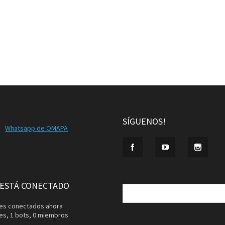
SÍGUENOS!
Whatsapp de OMAPA
Buscar:
 ESTÁ CONECTADO
ntes conectados ahora
tes,
1 bots,
0 miembros