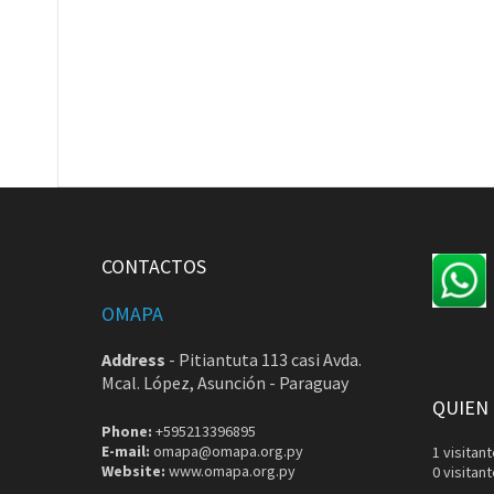
CONTACTOS
OMAPA
Address
-
Pitiantuta 113 casi Avda.
Mcal. López, Asunción - Paraguay
QUIEN
Phone:
+595213396895
E-mail:
omapa@omapa.org.py
1 visita
Website:
www.omapa.org.py
0 visitan