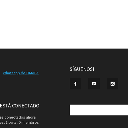
SÍGUENOS!
Whatsapp de OMAPA
Buscar:
 ESTÁ CONECTADO
ntes conectados ahora
tes,
1 bots,
0 miembros