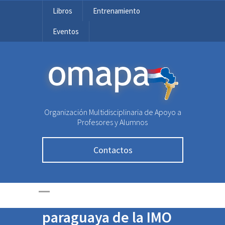
Libros
Entrenamiento
Eventos
OMAPA
Organización Multidisciplinaria de Apoyo a
Profesores y Alumnos
ITAIPU Binacional
Contactos
confirmó apoyo
financiero a
delegación
paraguaya de la IMO