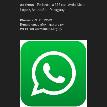
Address
-
Pitiantuta 113 casi Avda. Mcal.
López, Asunción - Paraguay
Phone:
+595213396895
E-mail:
omapa@omapa.org.py
Website:
www.omapa.org.py