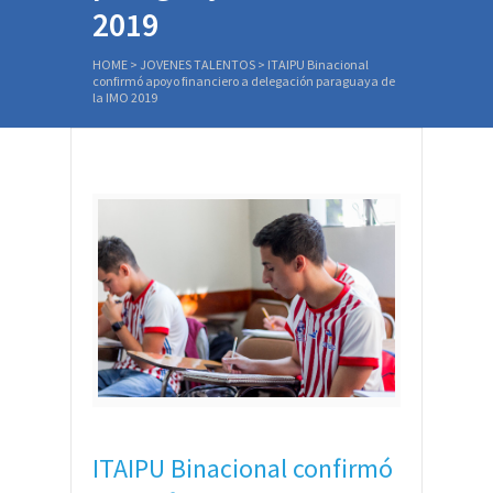
2019
HOME
>
JOVENES TALENTOS
>
ITAIPU Binacional
confirmó apoyo financiero a delegación paraguaya de
la IMO 2019
ITAIPU Binacional confirmó