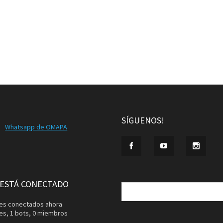
SÍGUENOS!
Whatsapp de OMAPA
Buscar:
 ESTÁ CONECTADO
ntes conectados ahora
tes,
1 bots,
0 miembros