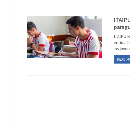
ITAIPU
paragu
ITAIPU B
entidad 
los jóven
READ M