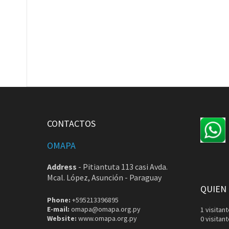
CONTACTOS
OMAPA
Address
-
Pitiantuta 113 casi Avda.
Mcal. López, Asunción - Paraguay
QUIEN
Phone:
+595213396895
E-mail:
omapa@omapa.org.py
1 visita
Website:
www.omapa.org.py
0 visitan