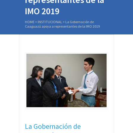
IMO 2019
HOME
>
INSTITUCIONAL
>
La Gobernación de
Caaguazú apoya a representantes de la IMO 2019
La Gobernación de