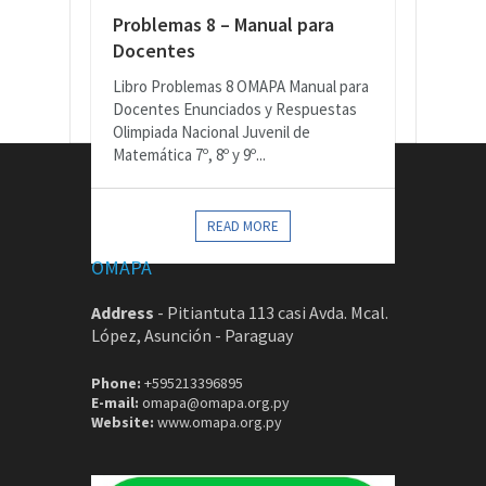
Problemas 8 – Manual para
Docentes
Libro Problemas 8 OMAPA Manual para
Docentes Enunciados y Respuestas
Olimpiada Nacional Juvenil de
Matemática 7º, 8º y 9º...
CONTACTOS
READ MORE
OMAPA
Address
-
Pitiantuta 113 casi Avda. Mcal.
López, Asunción - Paraguay
Phone:
+595213396895
E-mail:
omapa@omapa.org.py
Website:
www.omapa.org.py