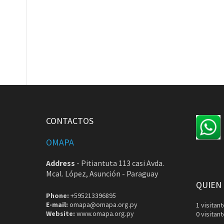
CONTACTOS
OMAPA
Address
-
Pitiantuta 113 casi Avda.
Mcal. López, Asunción - Paraguay
QUIEN
Phone:
+595213396895
E-mail:
omapa@omapa.org.py
1 visita
Website:
www.omapa.org.py
0 visitan