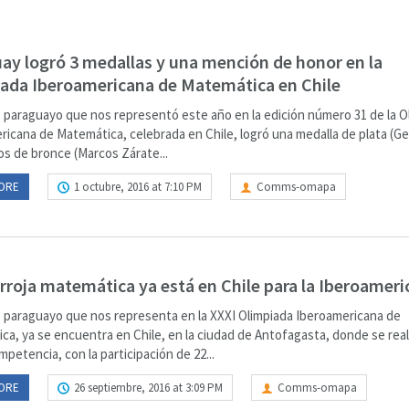
ay logró 3 medallas y una mención de honor en la
ada Iberoamericana de Matemática en Chile
o paraguayo que nos representó este año en la edición número 31 de la O
ricana de Matemática, celebrada en Chile, logró una medalla de plata (G
os de bronce (Marcos Zárate...
ORE
1 octubre, 2016 at 7:10 PM
Comms-omapa
irroja matemática ya está en Chile para la Iberoamer
o paraguayo que nos representa en la XXXI Olimpiada Iberoamericana de
ca, ya se encuentra en Chile, en la ciudad de Antofagasta, donde se real
mpetencia, con la participación de 22...
ORE
26 septiembre, 2016 at 3:09 PM
Comms-omapa