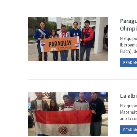
Paragu
Olimpi
El equip
Iberoame
Fisch), d
READ M
La alb
El equip
Matemáti
año la co
READ M