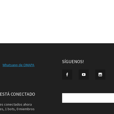
SÍGUENOS!
Whatsapp de OMAPA
Buscar:
 ESTÁ CONECTADO
ntes conectados ahora
tes,
1 bots,
0 miembros