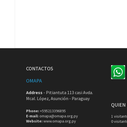
CONTACTOS
OMAPA
Address
-
Pitiantuta 113 casi Avda.
Mcal. López, Asunción - Paraguay
QUIEN
Phone:
+595213396895
E-mail:
omapa@omapa.org.py
1 visita
Website:
www.omapa.org.py
0 visitan