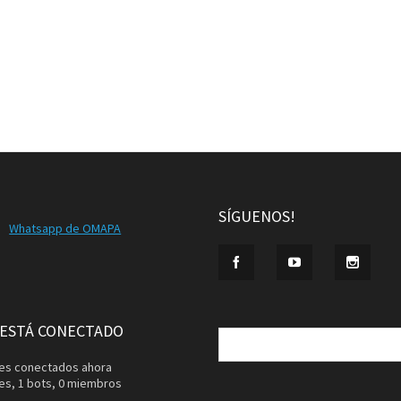
SÍGUENOS!
Whatsapp de OMAPA
Buscar:
 ESTÁ CONECTADO
ntes conectados ahora
tes,
1 bots,
0 miembros