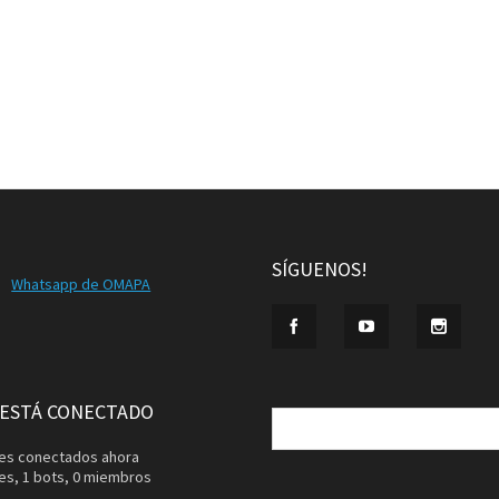
SÍGUENOS!
Whatsapp de OMAPA
Buscar:
 ESTÁ CONECTADO
ntes conectados ahora
tes,
1 bots,
0 miembros