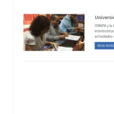
Universi
OMAPA y la 
interinstitu
actividades 
READ MOR