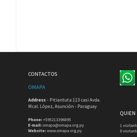
CONTACTOS
OMAPA
Address
-
Pitiantuta 113 casi Avda.
Mcal. López, Asunción - Paraguay
QUIEN
Phone:
+595213396895
E-mail:
omapa@omapa.org.py
1 visita
Website:
www.omapa.org.py
0 visitan