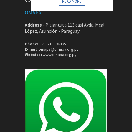
READ MORE
OMAPA
Address
-
Pitiantuta 113 casi Avda. Mcal.
López, Asunción - Paraguay
Phone:
+595213396895
E-mail:
omapa@omapa.org.py
Website:
www.omapa.org.py