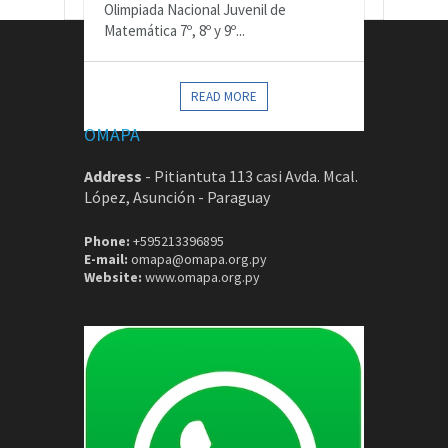
Olimpiada Nacional Juvenil de
Matemática 7º, 8º y 9º...
CONTACTOS
READ MORE
OMAPA
Address
-
Pitiantuta 113 casi Avda. Mcal.
López, Asunción - Paraguay
Phone:
+595213396895
E-mail:
omapa@omapa.org.py
Website:
www.omapa.org.py