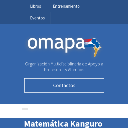
Libros
Entrenamiento
Eventos
OMAPA
Organización Multidisciplinaria de Apoyo a
Más de 3.460
Profesores y Alumnos
estudiantes
Contactos
participaron en la
primera prueba de la
Olimpiada
Matemática Kanguro