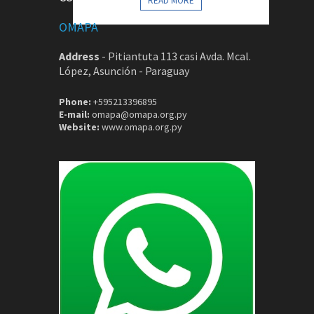
READ MORE
OMAPA
Address
-
Pitiantuta 113 casi Avda. Mcal.
López, Asunción - Paraguay
Phone:
+595213396895
E-mail:
omapa@omapa.org.py
Website:
www.omapa.org.py