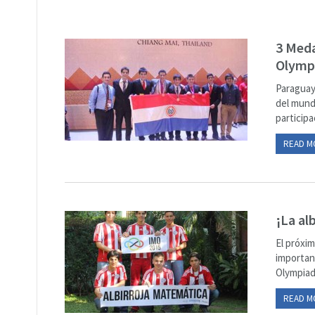
3 Meda
Olymp
Paraguay
del mund
participa
READ M
¡La al
El próxim
importan
Olympiad
READ M