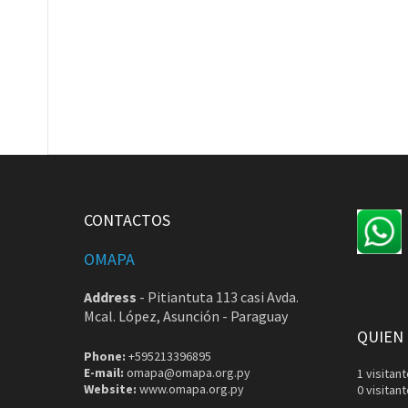
CONTACTOS
OMAPA
Address
-
Pitiantuta 113 casi Avda.
Mcal. López, Asunción - Paraguay
QUIEN
Phone:
+595213396895
E-mail:
omapa@omapa.org.py
1 visita
Website:
www.omapa.org.py
0 visitan