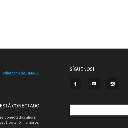
SÍGUENOS!
Whatsapp de OMAPA
Buscar:
 ESTÁ CONECTADO
ntes conectados ahora
tes,
1 bots,
0 miembros