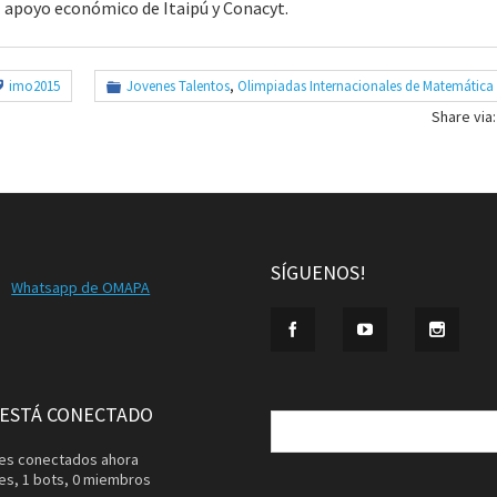
al apoyo económico de Itaipú y Conacyt.
imo2015
Jovenes Talentos
,
Olimpiadas Internacionales de Matemática
Share via:
SÍGUENOS!
Whatsapp de OMAPA
Buscar:
 ESTÁ CONECTADO
ntes conectados ahora
tes,
1 bots,
0 miembros