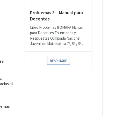
Problemas 8 – Manual para
Docentes
Libro Problemas 8 OMAPA Manual
para Docentes Enunciados y
Respuestas Olimpiada Nacional
Juvenil de Matemática 7º, 8º y 9º...
nea
READ MORE
2
acias al
lemas.