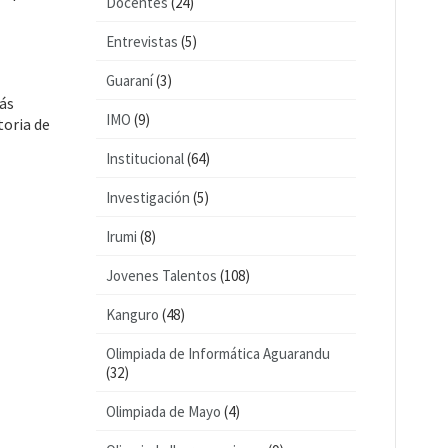
Docentes
(24)
Entrevistas
(5)
Guaraní
(3)
más
IMO
(9)
toria de
Institucional
(64)
Investigación
(5)
Irumi
(8)
Jovenes Talentos
(108)
Kanguro
(48)
Olimpiada de Informática Aguarandu
(32)
Olimpiada de Mayo
(4)