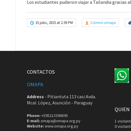
Los estudiantes pudieron viajar a Tailandia gracias 
15 julio, 2015 at 2:39 PM
Comms-omapa
CONTACTOS
OMAPA
Address
-
Pitiantuta 113 casi Avda.
Mcal. López, Asunción - Paraguay
QUIEN
Phone:
+595213396895
E-mail:
omapa@omapa.org.py
1 visita
Website:
www.omapa.org.py
0 visitan