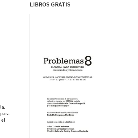
LIBROS GRATIS
la.
 para
 el