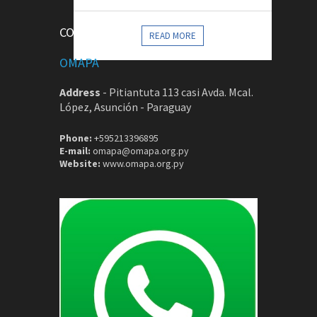
CONTACTOS
READ MORE
OMAPA
Address
-
Pitiantuta 113 casi Avda. Mcal.
López, Asunción - Paraguay
Phone:
+595213396895
E-mail:
omapa@omapa.org.py
Website:
www.omapa.org.py