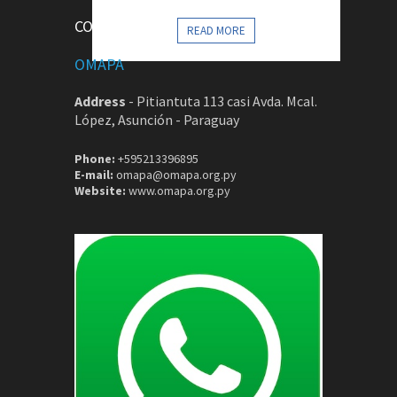
CONTACTOS
READ MORE
OMAPA
Address
-
Pitiantuta 113 casi Avda. Mcal.
López, Asunción - Paraguay
Phone:
+595213396895
E-mail:
omapa@omapa.org.py
Website:
www.omapa.org.py