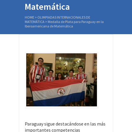
Matemática
HOME
>
OLIMPIADAS INTERNACIONALES DE
MATEMÁTICA
>
Medalla de Plata para Paraguay en la
Iberoamericana de Matemática
Paraguay sigue destacándose en las más
importantes competencias