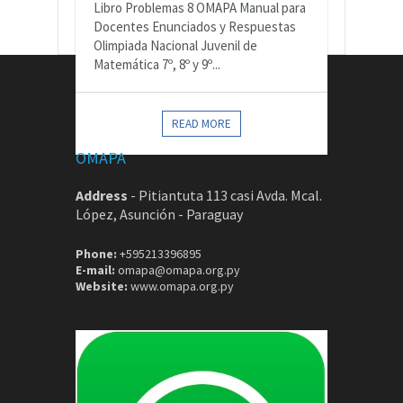
Libro Problemas 8 OMAPA Manual para
Docentes Enunciados y Respuestas
Olimpiada Nacional Juvenil de
Matemática 7º, 8º y 9º...
CONTACTOS
READ MORE
OMAPA
Address
-
Pitiantuta 113 casi Avda. Mcal.
López, Asunción - Paraguay
Phone:
+595213396895
E-mail:
omapa@omapa.org.py
Website:
www.omapa.org.py