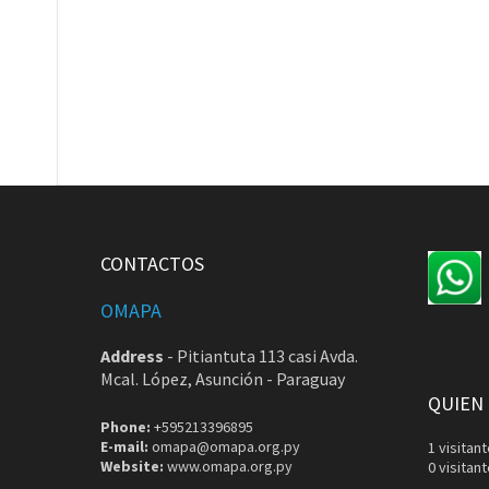
CONTACTOS
OMAPA
Address
-
Pitiantuta 113 casi Avda.
Mcal. López, Asunción - Paraguay
QUIEN
Phone:
+595213396895
E-mail:
omapa@omapa.org.py
1 visita
Website:
www.omapa.org.py
0 visitan