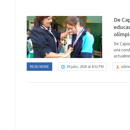
De Cap
educac
olímp
De Capia
una cond
actualme
READ MORE
29 julio, 2020 at 8:51 PM
admi