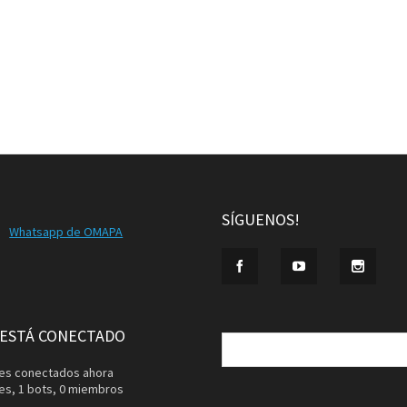
SÍGUENOS!
Whatsapp de OMAPA
Buscar:
 ESTÁ CONECTADO
ntes conectados ahora
tes,
1 bots,
0 miembros